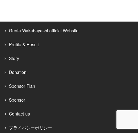
4条 会員資格
1項 会員は本利用規約とガイドライン(当社が定めている場合に限
ります。以下同じ。)に同意したものとみなされます。
Genta Wakabayashi official Website
2項 当社は会員に申込み内容に関して本人確認等のための資料の
提出を求めることがあります。
Profile & Result
5条 利用契約の成立
Story
1項 サイトオーナー及び会員となることを希望する者（以下、
「利用者」といいます。）は、当社所定の方法で入会を申し込む
Donation
ものとします。利用者は、利用申込の申請にあたり、真実、正確
かつ最新の情報を当社に提供しなければなりません。
Sponsor Plan
2項 利用申込手続きは、前項の申込に対する当社の承諾をもって
完了するものとします。
Sponsor
3項 前項に定める利用申込手続きの完了時に、本利用規約の諸規
Contact us
定に従った本サービスの利用契約が利用者と当社の間に成立し、
利用者は本サービスを当社の定める方法で利用することができる
プライバシーポリシー
ようになります。