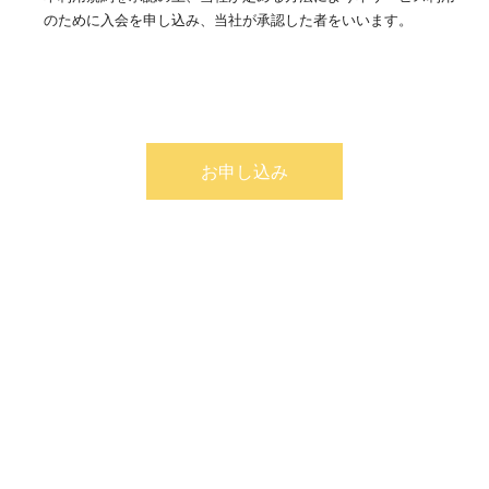
のために入会を申し込み、当社が承認した者をいいます。
2.会員
本利用規約を承認の上、当社が定める方法により本サービスの利
用に必要な当社所定の利用登録をすべて完了し、当社及びサイト
オーナーにより、本サービスの利用を承認された者をいいます。
お申し込み
3.本サービス
当社が提供するホームページ運営サービスないしシステム並びに
サイトオーナー及び会員に対して提供する、後援会を運営するサ
ービスないしシステムをいいます。
3条 サイトオーナー資格
1項 サイトオーナーは本利用規約とガイドライン(当社が定めてい
る場合に限ります。以下同じ。)に同意したものとみなされます。
2項 当社はサイトオーナーに申込み内容に関して本人確認等のた
めの資料の提出を求めることがあります。